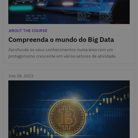
Aug. 1, 2022
Categories
ABOUT THE COURSE
Compreenda o mundo do Big Data
Aprofunde os seus conhecimentos numa área com um
protagonismo crescente em vários setores de atividade.
July 28, 2022