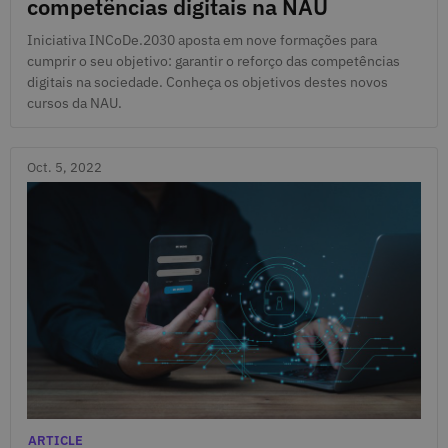
competências digitais na NAU
Iniciativa INCoDe.2030 aposta em nove formações para
cumprir o seu objetivo: garantir o reforço das competências
digitais na sociedade. Conheça os objetivos destes novos
cursos da NAU.
Oct. 5, 2022
Oct. 5, 2022
Categories
ARTICLE