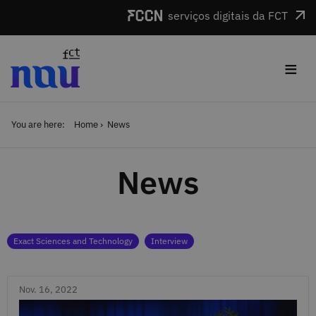
Skip to main content
serviços digitais da FCT
≡
You are here:
Home
News
News
Categories
Exact Sciences and Technology
Interview
Nov. 16, 2022