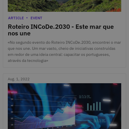
Aug. 10, 2022
Categories
ARTICLE
EVENT
Roteiro INCoDe.2030 - Este mar que
nos une
«No segundo evento do Roteiro INCoDe.2030, encontrei o mar
que nos une. Um mar vasto, cheio de iniciativas construídas
em redor de uma ideia central: capacitar os portugueses,
através da tecnologia»
Aug. 1, 2022