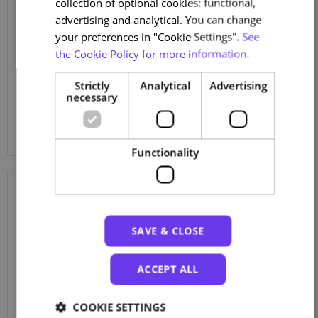
collection of optional cookies: functional,
advertising and analytical. You can change
your preferences in "Cookie Settings".
See
the Cookie Policy for more information.
July 15, 2022
Categories
ARTICLE
As potencialidades dos MOOCs para a
Strictly
Analytical
Advertising
necessary
sua instituição
Descubra como esta Plataforma pode elevar o desempenho da
sua Instituição e consequentemente dos seus colaboradores.
Functionality
July 7, 2022
SAVE & CLOSE
ACCEPT ALL
COOKIE SETTINGS