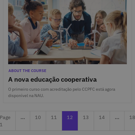
March 9, 2022
Categories
ABOUT THE COURSE
A nova educação cooperativa
O primeiro curso com acreditação pelo CCPFC está agora
disponível na NAU.
Page 10
Previous page 11
Currently reading page 12
Next page 13
Page 14
La
Page
...
10
11
12
13
14
...
1
1