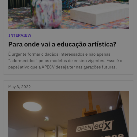
May 16, 2022
Categories
INTERVIEW
Para onde vai a educação artística?
É urgente formar cidadãos interessados e não apenas
“adormecidos” pelos modelos de ensino vigentes. Esse é o
papel ativo que a APECV deseja ter nas gerações futuras.
May 8, 2022