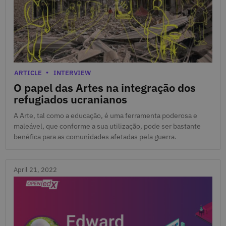
May 5, 2022
Categories
ARTICLE
INTERVIEW
O papel das Artes na integração dos
refugiados ucranianos
A Arte, tal como a educação, é uma ferramenta poderosa e
maleável, que conforme a sua utilização, pode ser bastante
benéfica para as comunidades afetadas pela guerra.
April 21, 2022