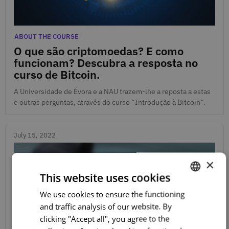
July 28, 2022
Categories
ABOUT THE COURSE
O que são criptomoedas? E como
funcionam? Descubra a resposta no
curso de Bitcoin.
A Universidade de Évora e a NAU trazem-lhe a reposta a estas
e outras perguntas, através do curso “Introdução à Bitcoin”.
July 15, 2022
×
This website uses cookies
We use cookies to ensure the functioning
PORTUGUESE
and traffic analysis of our website. By
ENGLISH
clicking "Accept all", you agree to the