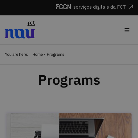
Skip to main content
serviços digitais da FCT
≡
You are here:
Home
Programs
Programs