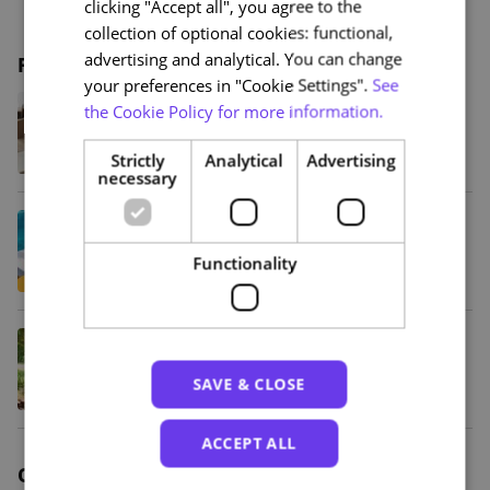
clicking "Accept all", you agree to the
collection of optional cookies: functional,
advertising and analytical. You can change
Related posts
your preferences in "Cookie Settings".
See
Crescimento, inovação e novos
the Cookie Policy for more information.
serviços: os resultados do PRR na
NAU
Strictly
Analytical
Advertising
necessary
Verão Sempre a Aprender: aproveite
as férias para desenvolver novas
competências
Functionality
De Shakespeare ao TikTok: como o
“storytelling” evoluiu (e porque
continua a funcionar)
SAVE & CLOSE
ACCEPT ALL
Other categories of articles