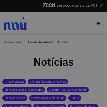
Saltar para o conteúdo
serviços digitais da FCT
≡
Você está aqui:
Página de entrada
Notícias
Notícias
Categorias
Artes e Cultura
Ciências da Saúde e da Vida
Ciências Exatas e Tecnologias
Ciências Naturais e Ambiente
Ciências Sociais
Comunicação e Marketing
Direito
Economia e Gestão
Formação e Educação
Humanas e Políticas