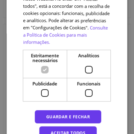
A aposta da mais recente parceira da NAU marca uma nova
todos", está a concordar com a recolha de
etapa na oferta formativa da plataforma.
cookies opcionais: funcionais, publicidade
e analíticos. Pode alterar as preferências
em "Configurações de Cookies".
Consulte
23 de Junho de 2026
a Política de Cookies para mais
informações.
Estritamente
Analíticos
necessários
Publicidade
Funcionais
23 de Junho de 2026
Categorias
NOTÍCIAS
SOBRE UM CURSO
GUARDAR E FECHAR
"Traduz a estratégia europeia para o
cidadão comum": Escola Nacional de
Bombeiros lança curso sobre incêndios
ACEITAR TODOS