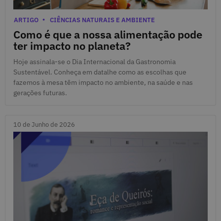
18 de Junho de 2026
Categorias
ARTIGO
CIÊNCIAS NATURAIS E AMBIENTE
Como é que a nossa alimentação pode
ter impacto no planeta?
Hoje assinala-se o Dia Internacional da Gastronomia
Sustentável. Conheça em datalhe como as escolhas que
fazemos à mesa têm impacto no ambiente, na saúde e nas
gerações futuras.
10 de Junho de 2026