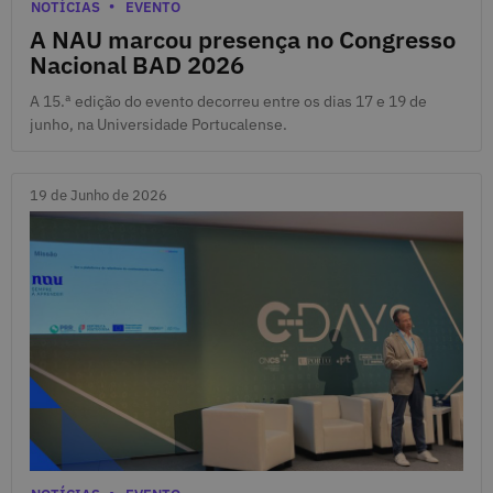
22 de Junho de 2026
Categorias
NOTÍCIAS
EVENTO
A NAU marcou presença no Congresso
Nacional BAD 2026
A 15.ª edição do evento decorreu entre os dias 17 e 19 de
junho, na Universidade Portucalense.
19 de Junho de 2026
19 de Junho de 2026
Categorias