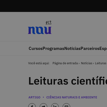
Saltar para o conteúdo
Cursos
Programas
Notícias
Parceiros
Esp
Você está aqui:
Página de entrada
Notícias
Leituras
Leituras científ
Categorias
ARTIGO
CIÊNCIAS NATURAIS E AMBIENTE