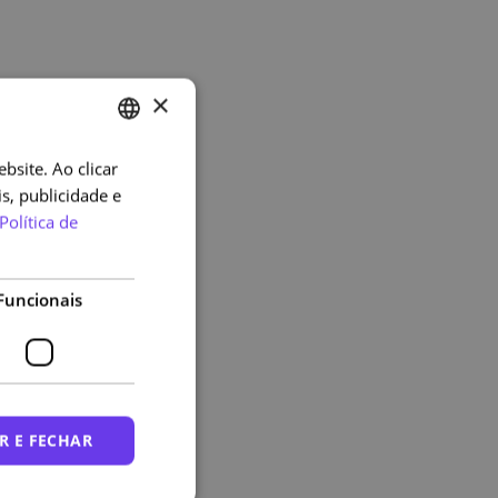
×
bsite. Ao clicar
PORTUGUESE
s, publicidade e
ENGLISH
Política de
Funcionais
R E FECHAR