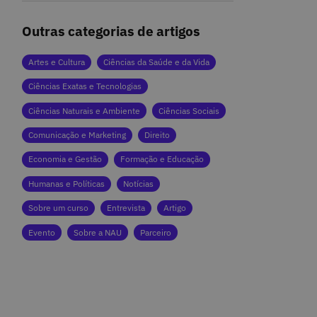
Outras categorias de artigos
Artes e Cultura
Ciências da Saúde e da Vida
Ciências Exatas e Tecnologias
Ciências Naturais e Ambiente
Ciências Sociais
Comunicação e Marketing
Direito
Economia e Gestão
Formação e Educação
Humanas e Políticas
Notícias
Sobre um curso
Entrevista
Artigo
Evento
Sobre a NAU
Parceiro