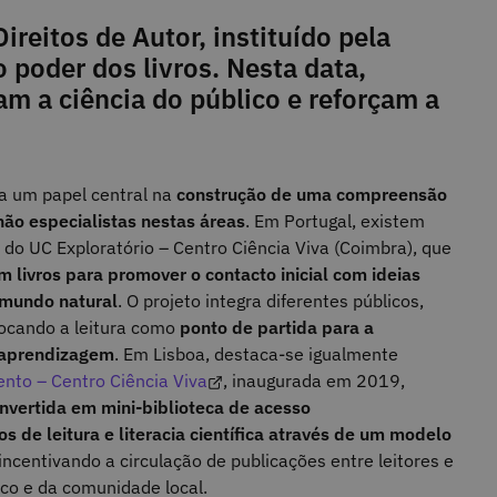
ireitos de Autor, instituído pela
 poder dos livros. Nesta data,
m a ciência do público e reforçam a
ha um papel central na
construção de uma compreensão
não especialistas nestas áreas
. Em Portugal, existem
, do UC Exploratório – Centro Ciência Viva (Coimbra), que
m livros para promover o contacto inicial com ideias
o mundo natural
. O projeto integra diferentes públicos,
olocando a leitura como
ponto de partida para a
e aprendizagem
. Em Lisboa, destaca-se igualmente
nto – Centro Ciência Viva
, inaugurada em 2019,
onvertida em mini-biblioteca de acesso
s de leitura e literacia científica através de um modelo
 incentivando a circulação de publicações entre leitores e
lico e da comunidade local.