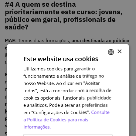
#4 A quem se destina
prioritariamente este curso: jovens,
público em geral, profissionais de
saúde?
MAE:
Temos duas formações,
uma destinada ao público
em geral e outra a profissionais de saúde
, ambas no
×
âmbito da digitalização do processo de inscrição no
Este website usa cookies
CEDACE.
Utilizamos cookies para garantir o
PORTUGUESE
EE:
Como referido previamente, um dos cursos é focado
funcionamento e análise de tráfego no
ENGLISH
nos profissionais envolvidos no processo de inscrição de
nosso Website. Ao clicar em "Aceitar
novos dadores, sendo o segundo aberto ao público em
todos", está a concordar com a recolha de
geral. Dado que
o sucesso do transplante de
cookies opcionais: funcionais, publicidade
progenitores hematopoiéticos é maior quanto mais
e analíticos. Pode alterar as preferências
jovem for a potencial pessoa dadora, e que é menos
em "Configurações de Cookies".
Consulte
provável que o processo de doação da mesma seja
a Política de Cookies para mais
suspenso por motivos clínicos quanto mais jovem for,
informações.
optámos por redução da idade para inscrição no