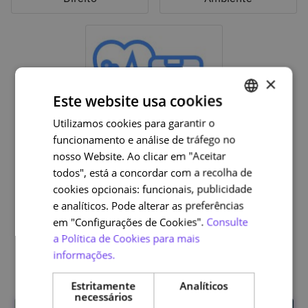
×
Este website usa cookies
Utilizamos cookies para garantir o
PORTUGUESE
funcionamento e análise de tráfego no
ENGLISH
nosso Website. Ao clicar em "Aceitar
Ciências da Saúde e da
todos", está a concordar com a recolha de
Vida
cookies opcionais: funcionais, publicidade
e analíticos. Pode alterar as preferências
em "Configurações de Cookies".
Consulte
a Política de Cookies para mais
Outras edições
informações.
Estritamente
Analíticos
necessários