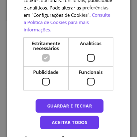
cookies opcionais: funcionais, publicidade
A quem se destina a Declaração;
e analíticos. Pode alterar as preferências
Qual a finalidade;
em "Configurações de Cookies".
Consulte
Quais os estados de conformidade;
a Política de Cookies para mais
Cumprir os requisitos obrigatórios;
informações.
Obter a Declaração: passo a passo.
Estritamente
Analíticos
4. Ferramentas disponíveis para proprietários de Sítios
necessários
Web e Apps
5. Boas práticas e casos de sucesso
Publicidade
Funcionais
Organizações
GUARDAR E FECHAR
ACEITAR TODOS