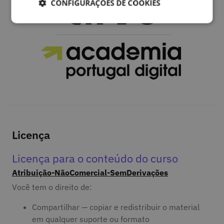
CONFIGURAÇÕES DE COOKIES
Licença
Licença para o conteúdo do curso
Atribuição-NãoComercial-SemDerivações
Você tem o direito de:
Compartilhar — copiar e redistribuir o material
em qualquer suporte ou formato