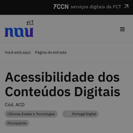
Saltar para o conteúdo
serviços digitais da FCT
≡
Você está aqui:
Página de entrada
Acessibilidade dos
Conteúdos Digitais
Cód. ACD
Ciências Exatas e Tecnologias
Portugal Digital
Categoria
Categoria
Principiante
Categoria