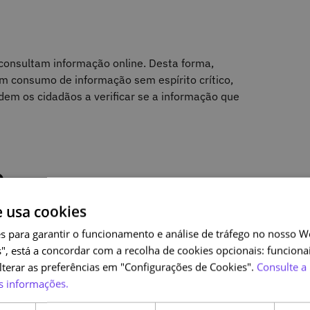
consultam informação online. Desta forma,
um consumo de informação sem espírito crítico,
m os cidadãos a verificar se a informação que
o
e usa cookies
 “Cidadão Ciberinformado”, os participantes
onclusão. Para isso, será apenas necessário
s para garantir o funcionamento e análise de tráfego no nosso We
centagem mínima de 75% de opções corretas.
", está a concordar com a recolha de cookies opcionais: funcionai
alterar as preferências em "Configurações de Cookies".
Consulte a 
s informações.