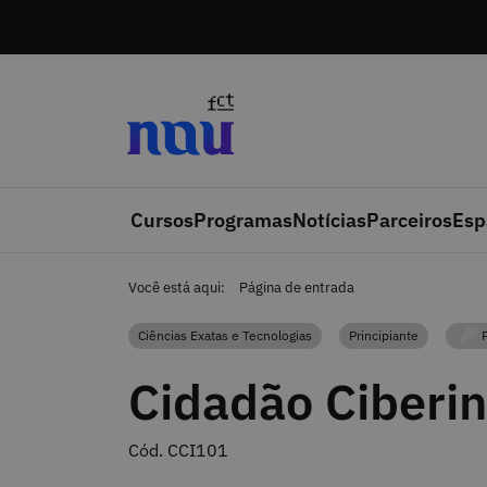
Saltar para o conteúdo
Cursos
Programas
Notícias
Parceiros
Esp
Você está aqui:
Página de entrada
Ciências Exatas e Tecnologias
Principiante
P
Categoria
Categoria
Cidadão Ciberi
Cód. CCI101