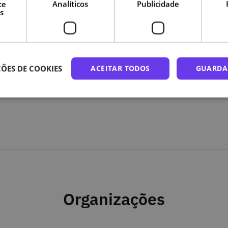
te
Analíticos
Publicidade
s
alsa?
ÕES DE COOKIES
ACEITAR TODOS
GUARDA
 das "fake news"?
ícia e ajude a construir uma ferramenta contra
Organizações