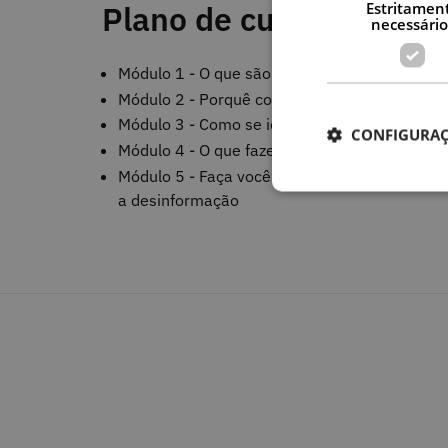
Estritamen
Plano de curso
necessário
Módulo 1 - O que são "fake news"?
Módulo 2 - Porquê combater as "fake news"?
Módulo 3 - Como se identifica uma "notícia" f
CONFIGURAÇ
Módulo 4 - O que fazer para não ser cúmplice
Módulo 5 - Faça você mesmo: analise uma not
a desinformação