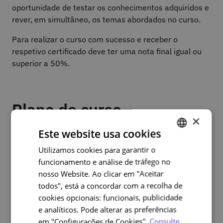
oportunidade de testar os conhecimentos adquiridos e
rever, em simultâneo, os temas abordados no curso.
Para realizar o curso com sucesso e receber o
respetivo certificado deve ter uma nota final igual ou
superior a 50%.
Plano de curso
×
Este website usa cookies
Conceito, modalidades, pressupostos, vantagens e
desafios do teletrabalho;
Utilizamos cookies para garantir o
PORTUGUESE
funcionamento e análise de tráfego no
Perfil do teletrabalhador;
ENGLISH
nosso Website. Ao clicar em "Aceitar
Ambiente e condições necessárias para o teletrabalho;
todos", está a concordar com a recolha de
Planeamento e gestão das atividades em teletrabalho;
cookies opcionais: funcionais, publicidade
e analíticos. Pode alterar as preferências
Técnicas e métodos de comunicação à distância;
em "Configurações de Cookies".
Consulte