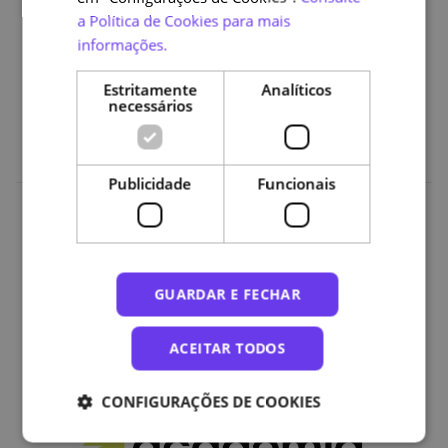
Ferramentas, tecnologias e recursos necessários para
a Política de Cookies para mais
o teletrabalho;
informações.
Confidencialidade e segurança da informação;
Estritamente
Analíticos
Conciliação da vida pessoal e profissional.
necessários
Publicidade
Funcionais
Organizações
GUARDAR E FECHAR
ACEITAR TODOS
CONFIGURAÇÕES DE COOKIES