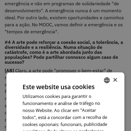
emergência e não em programas de solidariedade "de
desenvolvimento". A emergência nunca é um momento
ideal. Por outro lado, existem oportunidades e caminhos
para a ação. No MOOC, vamos definir a emergência e os
"tempos de emergência".
#4 A arte pode reforçar a coesão social, a tolerância, a
diversidade e a resiliência. Numa situação de
catástrofe, como é a arte abordada junto das
populações? Pode partilhar connosco algum caso de
sucesso?
[AB]
Claro, a arte pode "promover o bem-estar" de
muitas maneiras e em diferentes contextos. A arte pode
×
apagar parte do estigma da guerra a ponto de ser uma
Este website usa cookies
ferramenta de manutenção da paz. No entanto, é
Utilizamos cookies para garantir o
PORTUGUESE
necessário e mesmo essencial lembrar que isso só pode
funcionamento e análise de tráfego no
ser feito em determinadas condições: tanto ao nível do
ENGLISH
nosso Website. Ao clicar em "Aceitar
conteúdo artístico das atividades propostas como nas
todos", está a concordar com a recolha de
competências e qualidades relacionais das pessoas que
cookies opcionais: funcionais, publicidade
rodeiam os participantes. Alguns dos apresentadores do