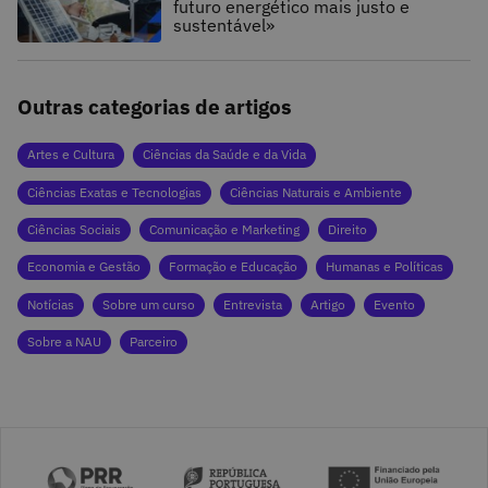
futuro energético mais justo e
sustentável»
Outras categorias de artigos
Artes e Cultura
Ciências da Saúde e da Vida
Ciências Exatas e Tecnologias
Ciências Naturais e Ambiente
Ciências Sociais
Comunicação e Marketing
Direito
Economia e Gestão
Formação e Educação
Humanas e Políticas
Notícias
Sobre um curso
Entrevista
Artigo
Evento
Sobre a NAU
Parceiro