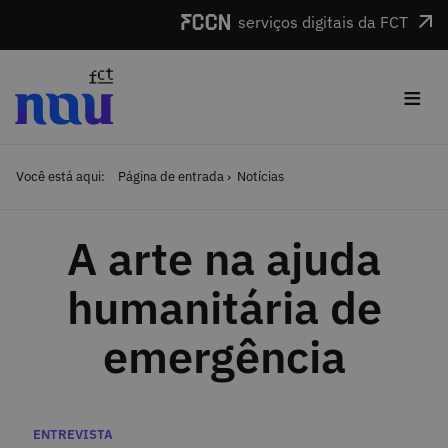
Saltar para o conteúdo
serviços digitais da FCT
≡
Você está aqui:
Página de entrada
Notícias
A arte na ajuda
humanitária de
emergência
Categorias
ENTREVISTA