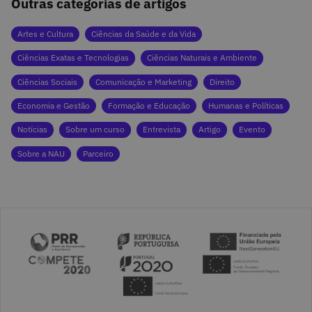
Outras categorias de artigos
Artes e Cultura
Ciências da Saúde e da Vida
Ciências Exatas e Tecnologias
Ciências Naturais e Ambiente
Ciências Sociais
Comunicação e Marketing
Direito
Economia e Gestão
Formação e Educação
Humanas e Políticas
Notícias
Sobre um curso
Entrevista
Artigo
Evento
Sobre a NAU
Parceiro