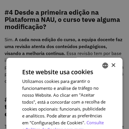
#4 Desde a primeira edição na
Plataforma NAU, o curso teve alguma
modificação?
Sim.
A cada nova edição do curso, a equipa docente faz
uma revisão atenta dos conteúdos pedagógicos,
visando a melhoria continua.
Essa revisão tem por base
incorreções ou gralhas que vão sendo detetadas quer
×
pela equipa docente, quer pelos participantes, e também
Este website usa cookies
pelo feedback obtido no questionário de satisfação que é
disponibilizado aos participantes no final do curso.
Utilizamos cookies para garantir o
PORTUGUESE
funcionamento e análise de tráfego no
ENGLISH
nosso Website. Ao clicar em "Aceitar
#5 Qual foi o esforço aplicado para a
todos", está a concordar com a recolha de
transição do curso da NAU para o
cookies opcionais: funcionais, publicidade
edX.org?
e analíticos. Pode alterar as preferências
em "Configurações de Cookies".
Consulte
Tecnicamente,
falamos do mesmo sistema de gestão de