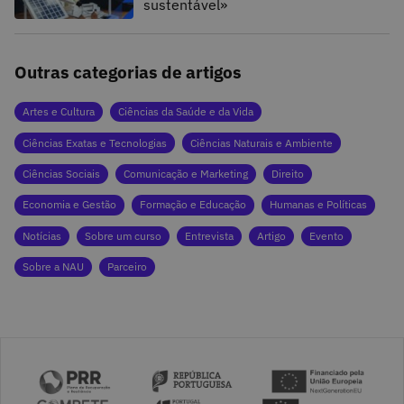
sustentável»
Outras categorias de artigos
Artes e Cultura
Ciências da Saúde e da Vida
Ciências Exatas e Tecnologias
Ciências Naturais e Ambiente
Ciências Sociais
Comunicação e Marketing
Direito
Economia e Gestão
Formação e Educação
Humanas e Políticas
Notícias
Sobre um curso
Entrevista
Artigo
Evento
Sobre a NAU
Parceiro