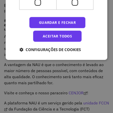
E não, o Curso está estruturado de forma única e
funciona como um todo.
#6 A Plataforma NAU tem correspondido às suas
GUARDAR E FECHAR
expectativas? Para si qual é a maior vantagem da sua
utilização?
ACEITAR TODOS
A plataforma NAU tem correspondido integralmente às
minhas expectativas, mas o mais importante é perceber
se tem correspondido às expectativas de quem se
CONFIGURAÇÕES DE COOKIES
inscreve e frequenta os diversos cursos.
A vantagem da NAU é que o conhecimento é levado ao
maior número de pessoas possível, com conteúdos de
alta qualidade. O conhecimento será tanto mais eficaz
quanto mais partilhado for.
Visite e conheça o nosso paraceiro
CENJOR
!
A plataforma NAU é um serviço gerido pela
unidade FCCN
da Fundação da Ciência e a Tecnologia (FCT)