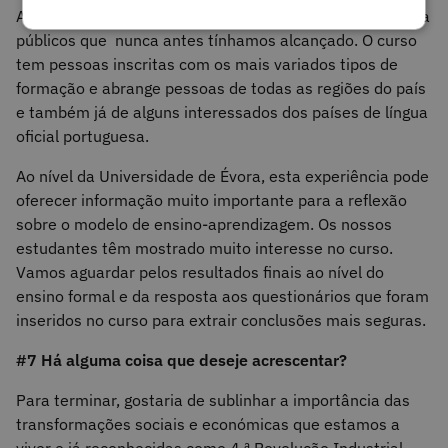
A verdade é que a Plataforma NAU permitiu-nos chegar a
públicos que nunca antes tínhamos alcançado. O curso
tem pessoas inscritas com os mais variados tipos de
formação e abrange pessoas de todas as regiões do país
e também já de alguns interessados dos países de língua
oficial portuguesa.
Ao nível da Universidade de Évora, esta experiência pode
oferecer informação muito importante para a reflexão
sobre o modelo de ensino-aprendizagem. Os nossos
estudantes têm mostrado muito interesse no curso.
Vamos aguardar pelos resultados finais ao nível do
ensino formal e da resposta aos questionários que foram
inseridos no curso para extrair conclusões mais seguras.
#7 Há alguma coisa que deseje acrescentar?
Para terminar, gostaria de sublinhar a importância das
transformações sociais e económicas que estamos a
viver e já reconhecidas como 4.ª Revolução Industrial.