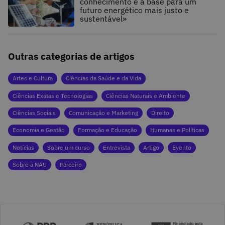
conhecimento é a base para um
futuro energético mais justo e
sustentável»
Outras categorias de artigos
Artes e Cultura
Ciências da Saúde e da Vida
Ciências Exatas e Tecnologias
Ciências Naturais e Ambiente
Ciências Sociais
Comunicação e Marketing
Direito
Economia e Gestão
Formação e Educação
Humanas e Políticas
Notícias
Sobre um curso
Entrevista
Artigo
Evento
Sobre a NAU
Parceiro