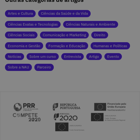
Artes e Cultura
Ciências da Saúde e da Vida
Ciências Exatas e Tecnologias
Ciências Naturais e Ambiente
Ciências Sociais
Comunicação e Marketing
Direito
Economia e Gestão
Formação e Educação
Humanas e Políticas
Notícias
Sobre um curso
Entrevista
Artigo
Evento
Sobre a NAU
Parceiro