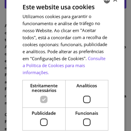
EDUCAST
Este website usa cookies
Utilizamos cookies para garantir o
PORTUGUESE
funcionamento e análise de tráfego no
ENGLISH
As NAU Talks vão continuar ao longo de 2022, para dar a
nosso Website. Ao clicar em "Aceitar
conhecer toda a experiência da comunidade NAU. Partindo do
todos", está a concordar com a recolha de
testemunho de um dos fundadores da plataforma Open edX,
cookies opcionais: funcionais, publicidade
Anant Agarwal, também nós “acreditamos no poder da educação
e analíticos. Pode alterar as preferências
online para promover a inclusão, a literacia, o desenvolvimento
em "Configurações de Cookies".
Consulte
e a qualificação”. Já em abril de 2022, ao longo de vários
a Política de Cookies para mais
momentos
desta conferência
foi destacada a aposta que
informações.
Portugal tem feito no domínio das plataformas online de
aprendizagem, congratulando o trabalho desenvolvido pela
Estritamente
Analíticos
FCT|FCCN ao tornar realidade a
Plataforma NAU
, um projeto de
necessários
referência no campo dos MOOC (Massive Open Online Courses) a
nível mundial.
Publicidade
Funcionais
Com o #NAUTalks, descubra a opinião da Comunidade &
Parceiros NAU e o porquê de terem eleito esta plataforma para
elevar os seus projetos.