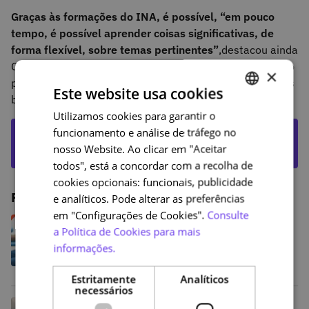
Graças às formações do INA, é possível, “em pouco
tempo, é possível aprender coisas significativas, de
forma flexível, sobre temas pertinentes”
,
destacou ainda
Cristina Pereira Nunes, salientando a aposta no desenho
×
pedagógico e produção multimédia que tem garantido os
Este website usa cookies
bons resultados destas formações.
Utilizamos cookies para garantir o
PORTUGUESE
funcionamento e análise de tráfego no
ASSISTA A ESTE EPISÓDIO ATRAVÉS DO
ENGLISH
nosso Website. Ao clicar em "Aceitar
EDUCAST
todos", está a concordar com a recolha de
cookies opcionais: funcionais, publicidade
Publicações relacionadas
e analíticos. Pode alterar as preferências
em "Configurações de Cookies".
Consulte
“É urgente sensibilizar a população
a Política de Cookies para mais
em geral, particularmente os jovens,
para as necessidades existentes no
informações.
âmbito da doação e transplantação
de medula óssea”
Estritamente
Analíticos
necessários
Dia da Consciencialização do