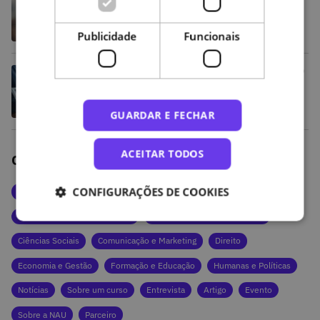
Stresse: «Para além da formação, as
empresas devem investir em
políticas de bem-estar integradas»
Publicidade
Funcionais
Dia Nacional da Sustentabilidade: «O
conhecimento é a base para um
futuro energético mais justo e
sustentável»
GUARDAR E FECHAR
ACEITAR TODOS
Outras categorias de artigos
CONFIGURAÇÕES DE COOKIES
Artes e Cultura
Ciências da Saúde e da Vida
Ciências Exatas e Tecnologias
Ciências Naturais e Ambiente
Ciências Sociais
Comunicação e Marketing
Direito
Economia e Gestão
Formação e Educação
Humanas e Políticas
Notícias
Sobre um curso
Entrevista
Artigo
Evento
Sobre a NAU
Parceiro