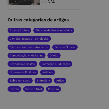
na NAU
Outras categorias de artigos
Artes e Cultura
Ciências da Saúde e da Vida
Ciências Exatas e Tecnologias
Ciências Naturais e Ambiente
Ciências Sociais
Comunicação e Marketing
Direito
Economia e Gestão
Formação e Educação
Humanas e Políticas
Notícias
Sobre um curso
Entrevista
Artigo
Evento
Sobre a NAU
Parceiro