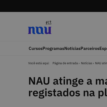
Saltar para o conteúdo
Cursos
Programas
Notícias
Parceiros
Esp
Você está aqui:
Página de entrada
Notícias
NAU atin
NAU atinge a ma
registados na p