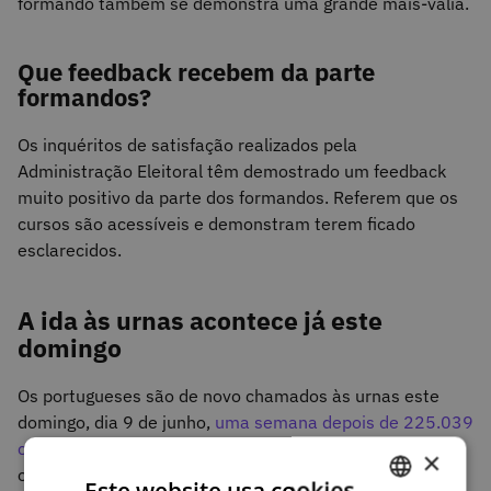
formando também se demonstra uma grande mais-valia.
Que feedback recebem da parte
formandos?
Os inquéritos de satisfação realizados pela
Administração Eleitoral têm demostrado um feedback
muito positivo da parte dos formandos. Referem que os
cursos são acessíveis e demonstram terem ficado
esclarecidos.
A ida às urnas acontece já este
domingo
Os portugueses são de novo chamados às urnas este
domingo, dia 9 de junho,
uma semana depois de 225.039
cidadãos já terem votado antecipadamente
. Saiba
×
onde e como votar
no site oficial do SGMAI
.
Este website usa cookies