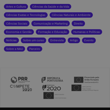
Artes e Cultura
Ciências da Saúde e da Vida
Ciências Exatas e Tecnologias
Ciências Naturais e Ambiente
Ciências Sociais
Comunicação e Marketing
Direito
Economia e Gestão
Formação e Educação
Humanas e Políticas
Notícias
Sobre um curso
Entrevista
Artigo
Evento
Sobre a NAU
Parceiro