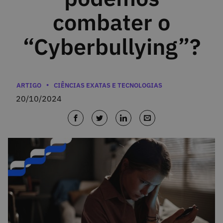
combater o
“Cyberbullying”?
Categorias
ARTIGO
CIÊNCIAS EXATAS E TECNOLOGIAS
20/10/2024