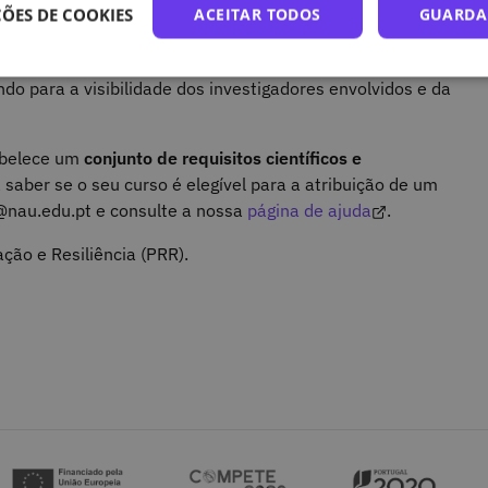
 de cumprir requisitos de financiamento relacionados
ÕES DE COOKIES
ACEITAR TODOS
GUARDA
stentabilidade dos resultados
, que permanecem
 a um DOI, os conteúdos do MOOC tornam-se também
indo para a visibilidade dos investigadores envolvidos e da
tabelece um
conjunto de requisitos científicos e
a saber se o seu curso é elegível para a atribuição de um
@nau.edu.pt e consulte a nossa
página de ajuda
.
ção e Resiliência (PRR).