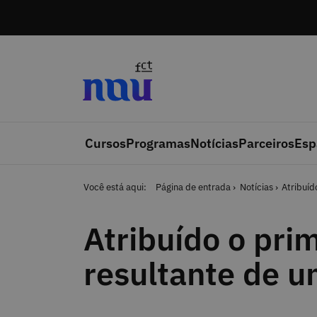
Saltar para o conteúdo
Cursos
Programas
Notícias
Parceiros
Esp
Você está aqui:
Página de entrada
Notícias
Atribuíd
Atribuído o pri
resultante de u