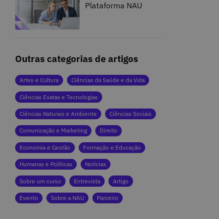
Plataforma NAU
Outras categorias de artigos
Artes e Cultura
Ciências da Saúde e da Vida
Ciências Exatas e Tecnologias
Ciências Naturais e Ambiente
Ciências Sociais
Comunicação e Marketing
Direito
Economia e Gestão
Formação e Educação
Humanas e Políticas
Notícias
Sobre um curso
Entrevista
Artigo
Evento
Sobre a NAU
Parceiro