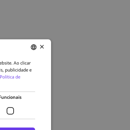
×
bsite. Ao clicar
PORTUGUESE
s, publicidade e
ENGLISH
Política de
Funcionais