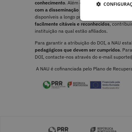
conhecimento
. Além disso, é mais uma
forma
CONFIGURAÇ
com a disseminação pública e garantem a su
disponíveis a longo prazo.
Quando associado
facilmente citáveis e reconhecidos
, contribu
instituição na qual estão afiliados.
Para garantir a atribuição do DOI, a NAU es
pedagógicos que devem ser cumpridos
. Par
DOI, contacte-nos através do e-mail suporte
A NAU é cofinanciada pelo Plano de Recupera