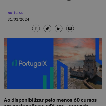
Categorias
NOTÍCIAS
31/01/2024
Ao disponibilizar pelo menos 60 cursos
em português na edX.org - segunda