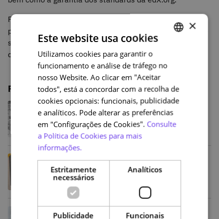
Para entrarem na edX.org, os cursos terão ainda de
×
passar por uma primeira edição em nau.edu.pt, para que
Este website usa cookies
seja feita uma análise prévia no que respeita à sua
Utilizamos cookies para garantir o
PORTUGUESE
qualidade. Mais informações para os parceiros
aqui
.
funcionamento e análise de tráfego no
ENGLISH
nosso Website. Ao clicar em "Aceitar
Publicações relacionadas
todos", está a concordar com a recolha de
cookies opcionais: funcionais, publicidade
Da sátira de Bordalo Pinheiro à BD
e analíticos. Pode alterar as preferências
contemporânea: NAU lança
programa de cursos sobre a História
em "Configurações de Cookies".
Consulte
da Banda Desenhada Portuguesa
a Política de Cookies para mais
informações.
Amália além do fado: uma viagem
pela vida e obra da artista na NAU
Estritamente
Analíticos
necessários
Uma nova era da Plataforma NAU
Publicidade
Funcionais