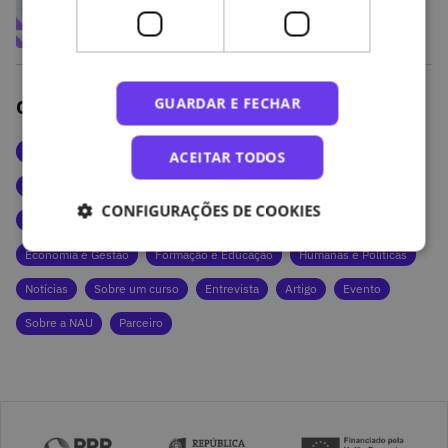
GUARDAR E FECHAR
Outras categorias de artigos
Artes e Cultura
Ciências da Saúde e da Vida
ACEITAR TODOS
Ciências Exatas e Tecnologias
Ciências Naturais e Ambiente
CONFIGURAÇÕES DE COOKIES
Ciências Sociais
Comunicação e Marketing
Direito
Economia e Gestão
Formação e Educação
Humanas e Políticas
Notícias
Sobre um curso
Entrevista
Artigo
Evento
Sobre a NAU
Parceiro