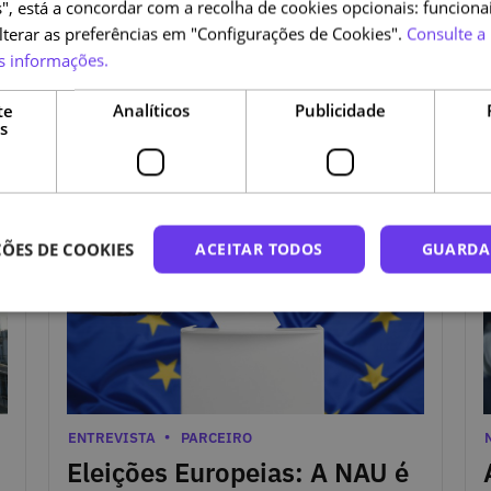
", está a concordar com a recolha de cookies opcionais: funcionai
alterar as preferências em "Configurações de Cookies".
Consulte a 
s informações.
sts de blog relaciona
te
Analíticos
Publicidade
s
7 de Junho de 2024
2
ÕES DE COOKIES
ACEITAR TODOS
GUARDA
7 de Junho de 2024
Categorias
2
C
ENTREVISTA
PARCEIRO
Eleições Europeias: A NAU é