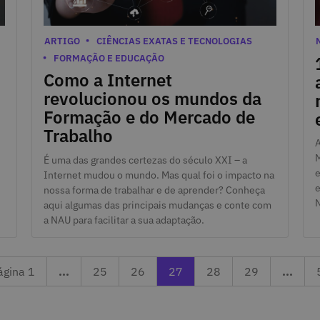
17 de Maio de 2024
Categorias
1
C
ARTIGO
CIÊNCIAS EXATAS E TECNOLOGIAS
FORMAÇÃO E EDUCAÇÃO
Como a Internet
revolucionou os mundos da
Formação e do Mercado de
Trabalho
A
M
É uma das grandes certezas do século XXI – a
e
Internet mudou o mundo. Mas qual foi o impacto na
e
nossa forma de trabalhar e de aprender? Conheça
aqui algumas das principais mudanças e conte com
a NAU para facilitar a sua adaptação.
Página 25
Página anterior 26
A ler a página 27
Página seguinte 28
Página 29
ágina 1
...
25
26
27
28
29
...