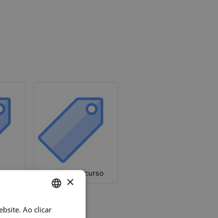
a
Sobre um curso
×
bsite. Ao clicar
PORTUGUESE