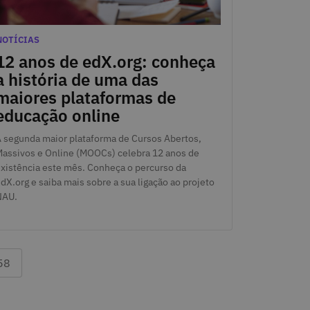
5 de Maio de 2024
ategorias
NOTÍCIAS
12 anos de edX.org: conheça
a história de uma das
maiores plataformas de
educação online
 segunda maior plataforma de Cursos Abertos,
assivos e Online (MOOCs) celebra 12 anos de
xistência este mês. Conheça o percurso da
dX.org e saiba mais sobre a sua ligação ao projeto
NAU.
Última página 58
58