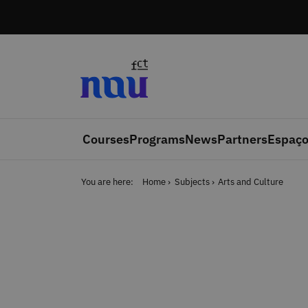
Skip to main content
Courses
Programs
News
Partners
Espaço
You are here:
Home
Subjects
Arts and Culture