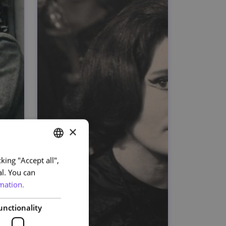
×
king "Accept all",
PORTUGUESE
al. You can
ENGLISH
mation.
unctionality