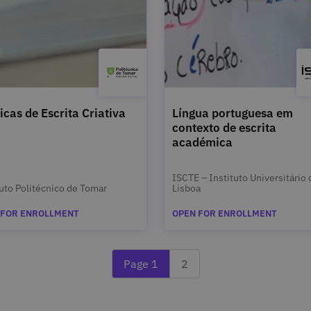
icas de Escrita Criativa
Língua portuguesa em
contexto de escrita
académica
ISCTE – Instituto Universitário 
tuto Politécnico de Tomar
Lisboa
 FOR ENROLLMENT
OPEN FOR ENROLLMENT
Currently reading page 1
Last page 2
Page 1
2