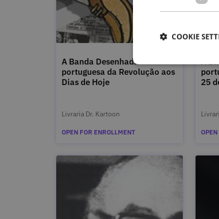
COOKIE SETT
A Banda Desenhada
A B
portuguesa da Revolução aos
port
Dias de Hoje
25 d
Livraria Dr. Kartoon
Livrar
OPEN FOR ENROLLMENT
OPEN