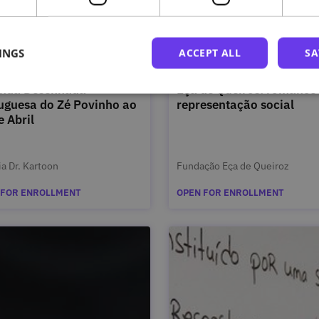
INGS
ACCEPT ALL
SA
anda Desenhada
Eça de Queirós: romance
uguesa do Zé Povinho ao
representação social
e Abril
ia Dr. Kartoon
Fundação Eça de Queiroz
 FOR ENROLLMENT
OPEN FOR ENROLLMENT