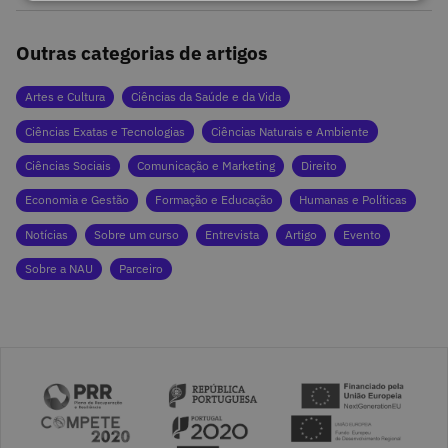
Outras categorias de artigos
Artes e Cultura
Ciências da Saúde e da Vida
Ciências Exatas e Tecnologias
Ciências Naturais e Ambiente
Ciências Sociais
Comunicação e Marketing
Direito
Economia e Gestão
Formação e Educação
Humanas e Políticas
Notícias
Sobre um curso
Entrevista
Artigo
Evento
Sobre a NAU
Parceiro