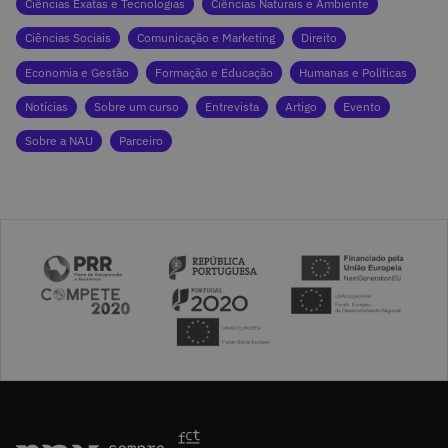
Ciências Exatas e Tecnologias
Ciências Naturais e Ambiente
Ciências Sociais
Comunicação e Marketing
Direito
Economia e Gestão
Formação e Educação
Humanas e Políticas
Notícias
Sobre um curso
Entrevista
Artigo
Evento
Sobre a NAU
Parceiro