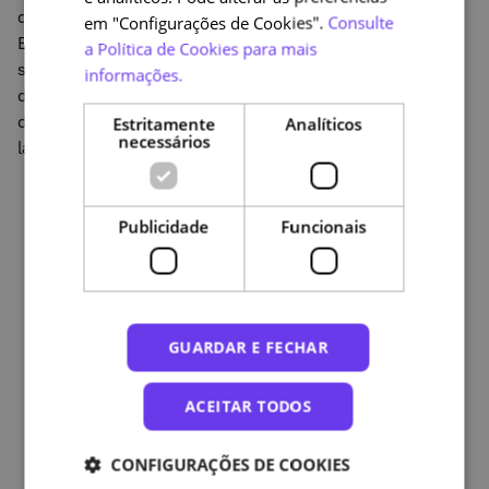
da formação, poderá conhecer o conjunto de Direitos
em "Configurações de Cookies".
Consulte
Europeus do Consumidor Online, aprender a identificar
a Política de Cookies para mais
sites de comércio online fidedignos e a escolher formas
informações.
de pagamento seguras. Vai também conhecer as
diferentes burlas e fraudes online e aprender a reportá-
Estritamente
Analíticos
necessários
las.
Publicidade
Funcionais
GUARDAR E FECHAR
ACEITAR TODOS
CONFIGURAÇÕES DE COOKIES