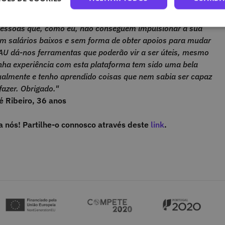
me estimulado intelectualmente"
pessoas que, como eu, não conseguem impulsionar a sua
m salários baixos e sem forma de obter apoios para mudar
NAU dá-nos ferramentas que poderão vir a ser úteis, mesmo
nha experiência com esta plataforma tem sido uma bela
tualmente e tenho aprendido coisas que nem sabia ser capaz
fazer. Obrigado."
é Ribeiro, 36 anos
 nós! Partilhe-o connosco através deste
link
.