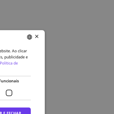
×
bsite. Ao clicar
PORTUGUESE
s, publicidade e
ENGLISH
Política de
Funcionais
R E FECHAR