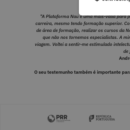
"Voltei a sentir-
"A Plataforma Nau é uma mais-valia para 
carreira, mesmo tendo formação superior. Co
de área de formação, realizar os cursos da 
que não nos tornemos especialistas. A mi
viagem. Voltei a sentir-me estimulado intelec
de 
Andr
O seu testemunho também é importante para