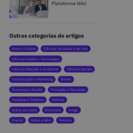
Plataforma NAU
Outras categorias de artigos
Artes e Cultura
Ciências da Saúde e da Vida
Ciências Exatas e Tecnologias
Ciências Naturais e Ambiente
Ciências Sociais
Comunicação e Marketing
Direito
Economia e Gestão
Formação e Educação
Humanas e Políticas
Notícias
Sobre um curso
Entrevista
Artigo
Evento
Sobre a NAU
Parceiro