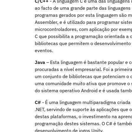
C/C++
- A linguagem C é uma das linguagens 
ao facto de uma grande parte das linguagens
programas gerados por esta linguagem são mu
Assembler, e é utilizado para programar sist
microcontroladores, com aplicação por exem
C que possibilita a programação orientada a
bibliotecas que permitem o desenvolvimento d
eventos.
Java
– Esta linguagem é bastante popular e 
procuradas a nível empresarial. Foi a primei
um conjunto de bibliotecas que potenciam o 
uma comunidade muito ativa que promove o s
do sistema operativo Android e é usada tamb
C#
- É uma linguagem multiparadigma criada 
.NET, servindo de suporte às aplicações que
destas plataformas, o investimento na apren
programação destes sistemas. O C# é també
desenvolvimento de jogos Unity.