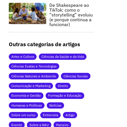
De Shakespeare ao
TikTok: como o
“storytelling” evoluiu
(e porque continua a
funcionar)
Outras categorias de artigos
Artes e Cultura
Ciências da Saúde e da Vida
Ciências Exatas e Tecnologias
Ciências Naturais e Ambiente
Ciências Sociais
Comunicação e Marketing
Direito
Economia e Gestão
Formação e Educação
Humanas e Políticas
Notícias
Sobre um curso
Entrevista
Artigo
Evento
Sobre a NAU
Parceiro