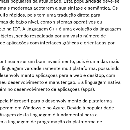
mais populares da atualidade. Esta popularidade deve-se
 mais modernas adotarem a sua sintaxe e semântica. Os
ito rápidos, pois tèm uma tradução direta para
emas de baixo nível, como sistemas operativos ou
plo na IOT. A linguagem C++ é uma evolução da linguagem
 objetos, sendo respaldada por um vasto número de
e aplicações com interfaces gráficas e orientadas por
continua a ser um bom investimento, pois é uma das mais
ra linguagem verdadeiramente multiplataforma, possuindo
desenvolvimento aplicações para a web e desktop, com
eu desenvolvimento e manutenção. É a linguagem nativa
ém no desenvolvimento de aplicações (apps).
pela Microsoft para o desenvolvimento da plataforma
 operam em Windows e no Azure. Devido à popularidade
dizagem desta linguagem é fundamental para a
m a linguagem de programação da plataforma de