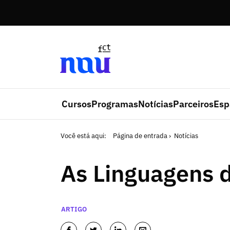
Saltar para o conteúdo
Cursos
Programas
Notícias
Parceiros
Esp
Você está aqui:
Página de entrada
Notícias
As Linguagens 
Categorias
ARTIGO