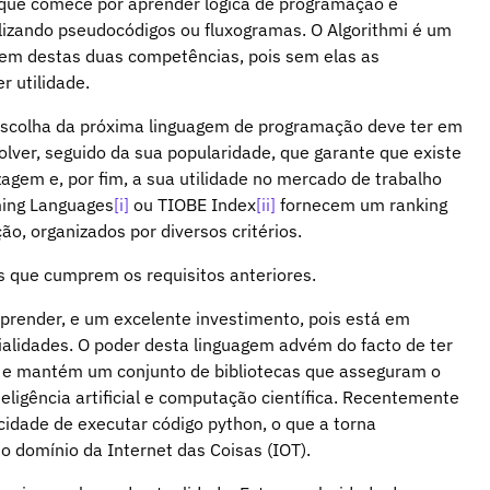
 que comece por aprender lógica de programação e
ilizando pseudocódigos ou fluxogramas. O Algorithmi é um
gem destas duas competências, pois sem elas as
 utilidade.
 escolha da próxima linguagem de programação deve ter em
olver, seguido da sua popularidade, que garante que existe
gem e, por fim, a sua utilidade no mercado de trabalho
ming Languages
[i]
ou TIOBE Index
[ii]
fornecem um ranking
o, organizados por diversos critérios.
 que cumprem os requisitos anteriores.
aprender, e um excelente investimento, pois está em
ialidades. O poder desta linguagem advém do facto de ter
 e mantém um conjunto de bibliotecas que asseguram o
eligência artificial e computação científica. Recentemente
dade de executar código python, o que a torna
 domínio da Internet das Coisas (IOT).