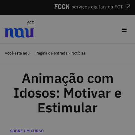
Saltar para o conteúdo
serviços digitais da FCT
≡
Você está aqui:
Página de entrada
Notícias
Animação com
Idosos: Motivar e
Estimular
Categorias
SOBRE UM CURSO