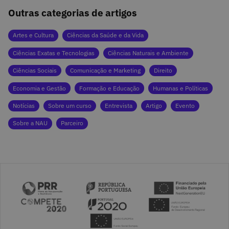
Outras categorias de artigos
Artes e Cultura
Ciências da Saúde e da Vida
Ciências Exatas e Tecnologias
Ciências Naturais e Ambiente
Ciências Sociais
Comunicação e Marketing
Direito
Economia e Gestão
Formação e Educação
Humanas e Políticas
Notícias
Sobre um curso
Entrevista
Artigo
Evento
Sobre a NAU
Parceiro