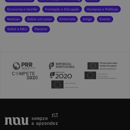
Economia e Gestão
Formação e Educação
Humanas e Políticas
Notícias
Sobre um curso
Entrevista
Artigo
Evento
Sobre a NAU
Parceiro