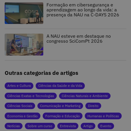
Formação em cibersegurança e
aprendizagem ao longo da vida: a
presença da NAU na C-DAYS 2026
A NAU esteve em destaque no
congresso SciComPt 2026
Outras categorias de artigos
Artes e Cultura
Ciências da Saúde e da Vida
Ciências Exatas e Tecnologias
Ciências Naturais e Ambiente
Ciências Sociais
Comunicação e Marketing
Direito
Economia e Gestão
Formação e Educação
Humanas e Políticas
Notícias
Sobre um curso
Entrevista
Artigo
Evento