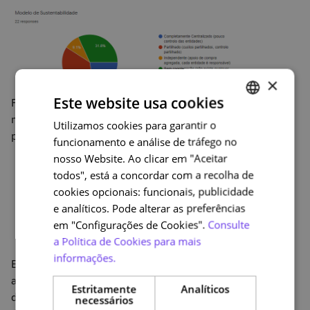
×
Este website usa cookies
Por fim os dados revelam-nos a preferência, ainda que
mínima, pelo Controlo de Aplicação (browser) para
Utilizamos cookies para garantir o
PORTUGUESE
poderem avaliar os estudantes a distância.
funcionamento e análise de tráfego no
ENGLISH
nosso Website. Ao clicar em "Aceitar
todos", está a concordar com a recolha de
cookies opcionais: funcionais, publicidade
e analíticos. Pode alterar as preferências
em "Configurações de Cookies".
Consulte
a Política de Cookies para mais
informações.
Estes dados não têm fiabilidade estatísticas. Reflectem
apenas o "sentimento" de um grupo de pessoas que
Estritamente
Analíticos
decidiu responder. No entanto, aponta-nos numa
necessários