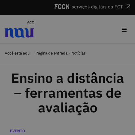
Saltar para o conteúdo
serviços digitais da FCT
≡
Você está aqui:
Página de entrada
Notícias
Ensino a distância
– ferramentas de
avaliação
Categorias
EVENTO