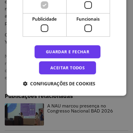
direcção que devemos ter em conta para que possamos
melhorar o ensino a distância em Portugal, mas também
a avaliação que ainda depende muito dos testes
Publicidade
Funcionais
presenciais.
O Webinar está disponível para visualização no canal do
YOUTUBE da Metared. Pode assistir
aqui
.
GUARDAR E FECHAR
No ensino a distância ainda existe muitas dúvidas em
relação a ferramentas de avaliação. Rui Ribeiro, gestor
ACEITAR TODOS
da NAU, no Webinar da Metared referiu os serviços
existentes.
CONFIGURAÇÕES DE COOKIES
Publicações relacionadas
A NAU marcou presença no
Congresso Nacional BAD 2026