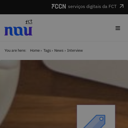
Skip to main content
serviços digitais da FCT
≡
You are here:
Home
Tags
News
Interview