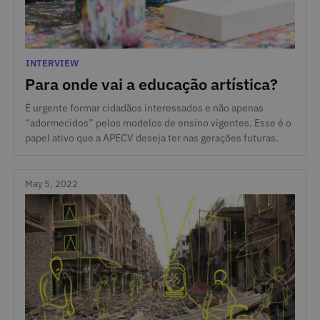
May 16, 2022
Categories
INTERVIEW
Para onde vai a educação artística?
É urgente formar cidadãos interessados e não apenas
“adormecidos” pelos modelos de ensino vigentes. Esse é o
papel ativo que a APECV deseja ter nas gerações futuras.
May 5, 2022