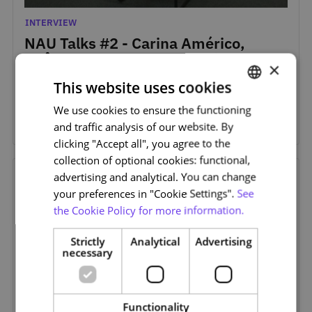
Aug. 18, 2022
Categories
INTERVIEW
NAU Talks #2 - Carina Américo,
Agência para a Modernização
×
Administrativa
This website uses cookies
Carina Américo destaca a possibilidade de interação com a
We use cookies to ensure the functioning
PORTUGUESE
comunidade e partilha de conhecimento em larga escala
and traffic analysis of our website. By
através dos Cursos Abertos, Massivos e Online (MOOC).
ENGLISH
clicking "Accept all", you agree to the
collection of optional cookies: functional,
July 7, 2022
advertising and analytical. You can change
your preferences in "Cookie Settings".
See
the Cookie Policy for more information.
Strictly
Analytical
Advertising
necessary
Functionality