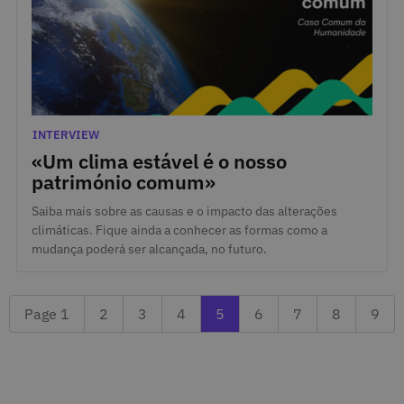
Feb. 28, 2022
Categories
INTERVIEW
«Um clima estável é o nosso
património comum»
Saiba mais sobre as causas e o impacto das alterações
climáticas. Fique ainda a conhecer as formas como a
mudança poderá ser alcançada, no futuro.
Page 2
Page 3
Previous page 4
Currently reading page 5
Next page 6
Page 7
Page 8
Last
Page 1
2
3
4
5
6
7
8
9