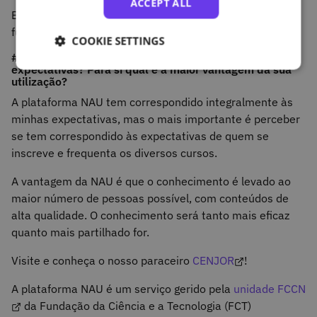
ACCEPT ALL
E não, o Curso está estruturado de forma única e
funciona como um todo.
COOKIE SETTINGS
#6 A Plataforma NAU tem correspondido às suas
expectativas? Para si qual é a maior vantagem da sua
utilização?
A plataforma NAU tem correspondido integralmente às
minhas expectativas, mas o mais importante é perceber
se tem correspondido às expectativas de quem se
inscreve e frequenta os diversos cursos.
A vantagem da NAU é que o conhecimento é levado ao
maior número de pessoas possível, com conteúdos de
alta qualidade. O conhecimento será tanto mais eficaz
quanto mais partilhado for.
Visite e conheça o nosso paraceiro
CENJOR
!
A plataforma NAU é um serviço gerido pela
unidade FCCN
da Fundação da Ciência e a Tecnologia (FCT)