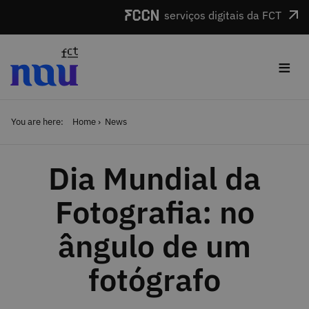
Skip to main content
serviços digitais da FCT
≡
You are here:
Home
News
Dia Mundial da
Fotografia: no
ângulo de um
fotógrafo