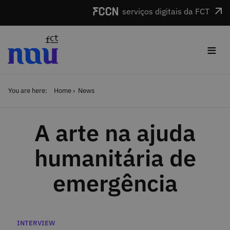
Skip to main content
serviços digitais da FCT
≡
You are here:
Home
News
A arte na ajuda
humanitária de
emergência
Categories
INTERVIEW