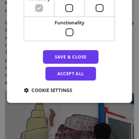
MOOC apresentarão experiências que funcionaram e
outras que os emocionaram.
Functionality
Vi trabalhos muito bonitos. Uma menina refugiada de 4 a
5 anos, que raramente falava durante os nossos
workshops num período de mais ou menos um ano,
revelou-se com uma máscara de "coelho" que fez.
Também vi crianças a tocar num pincel e a pintar pela
SAVE & CLOSE
primeira vez. Eles ficaram maravilhados com o poder de
colocar cores no papel. Foi muito comovente. Percebi
ACCEPT ALL
muitas coisas positivas como satisfação, franqueza,
autoconfiança e principalmente cooperação.
COOKIE SETTINGS