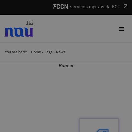
Skip to main content
serviços digitais da FCT
≡
You are here:
Home
Tags
News
Banner