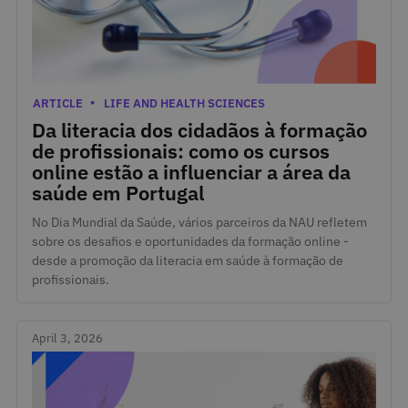
April 7, 2026
Categories
ARTICLE
LIFE AND HEALTH SCIENCES
Da literacia dos cidadãos à formação
de profissionais: como os cursos
online estão a influenciar a área da
saúde em Portugal
No Dia Mundial da Saúde, vários parceiros da NAU refletem
sobre os desafios e oportunidades da formação online -
desde a promoção da literacia em saúde à formação de
profissionais.
April 3, 2026