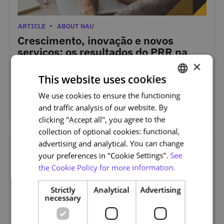
Aug. 6, 2026
Categories
ARTICLE
ABOUT NAU
Crescimento, inovação e novos
serviços: os resultados do PRR na
NAU
×
This website uses cookies
O investimento do Plano de Recuperação e Resiliência
(PRR) impulsionou a NAU para novos patamares de
We use cookies to ensure the functioning
PORTUGUESE
crescimento, inovação tecnológica e criação de serviços,
and traffic analysis of our website. By
consolidando o seu papel no ensino online em Portugal.
ENGLISH
clicking "Accept all", you agree to the
collection of optional cookies: functional,
advertising and analytical. You can change
Aug. 4, 2026
your preferences in "Cookie Settings".
See
the Cookie Policy for more information.
Strictly
Analytical
Advertising
necessary