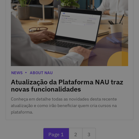
March 19, 2026
Categories
NEWS
ABOUT NAU
Atualização da Plataforma NAU traz
novas funcionalidades
Conheça em detalhe todas as novidades desta recente
atualização e como irão beneficiar quem cria cursos na
plataforma.
Currently reading page 1
Next page 2
Last page 3
Page 1
2
3