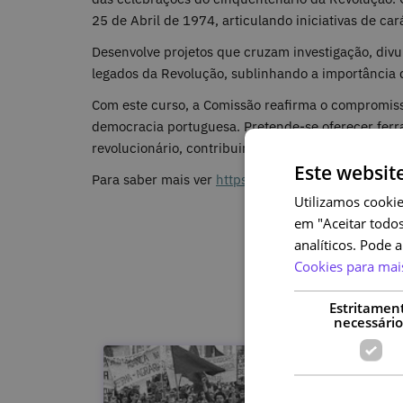
25 de Abril de 1974, articulando iniciativas de carát
Desenvolve projetos que cruzam investigação, div
legados da Revolução, sublinhando a importância
Com este curso, a Comissão reafirma o compromiss
democracia portuguesa. Pretende-se oferecer ferra
revolucionário, contribuindo para uma cidadania m
Este websit
Para saber mais ver
https://50anos25abril.pt/estr
Utilizamos cookie
em "Aceitar todos
analíticos. Pode 
Cookies para mai
Estritamen
necessário