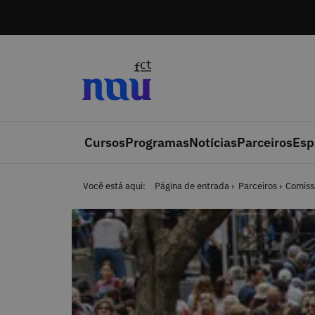
Saltar para o conteúdo
Cursos
Programas
Notícias
Parceiros
Esp
Você está aqui:
Página de entrada
Parceiros
Comiss