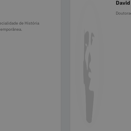
David
Catego
Doutora
cialidade de História
ntemporânea.