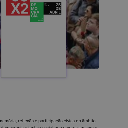
mória, reflexão e participação cívica no âmbito
, democracia e justiça social que emergiram com o