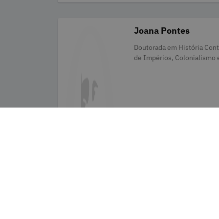
Joana Pontes
Categorias
Doutorada em História Con
de Impérios, Colonialismo 