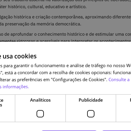
er histórico, cultural, educativo e artístico.
ulgação histórica e criação contemporânea, aproximando diferente
 da preservação da memória democrática.
o de aprofundar o conhecimento histórico e de estimular uma co
mentas rigorosas e acessíveis para interpretar os acontecimentos
ais informada e ativa.
e usa cookies
utura-missao/
s para garantir o funcionamento e análise de tráfego no nosso We
", está a concordar com a recolha de cookies opcionais: funcionai
alterar as preferências em "Configurações de Cookies".
Consulte a 
s informações.
Outras edições
te
Analíticos
Publicidade
s