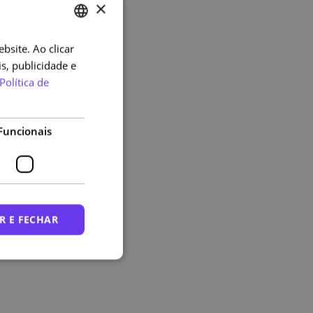
×
bsite. Ao clicar
PORTUGUESE
s, publicidade e
ENGLISH
Política de
Funcionais
R E FECHAR