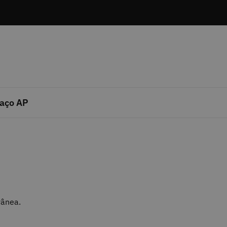
aço AP
rânea.