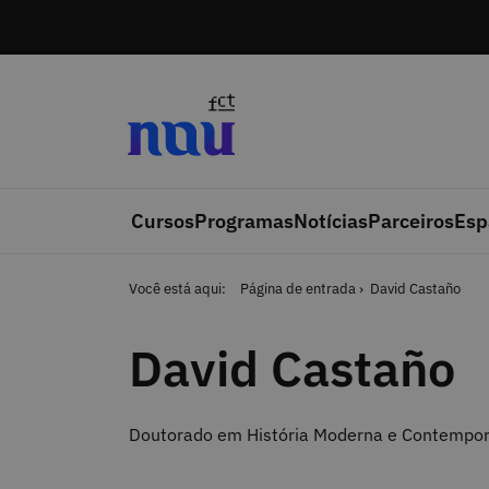
Saltar para o conteúdo
Cursos
Programas
Notícias
Parceiros
Esp
Você está aqui:
Página de entrada
David Castaño
David Castaño
Doutorado em História Moderna e Contempo