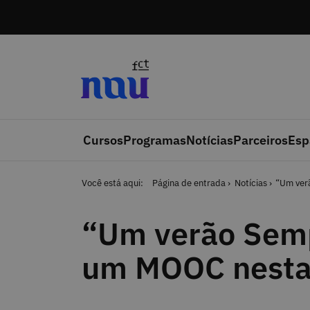
Saltar para o conteúdo
Cursos
Programas
Notícias
Parceiros
Esp
Você está aqui:
Página de entrada
Notícias
“Um ver
“Um verão Semp
um MOOC nestas