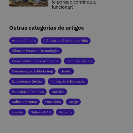
(e porque continua a
funcionar)
Outras categorias de artigos
Artes e Cultura
Ciências da Saúde e da Vida
Ciências Exatas e Tecnologias
Ciências Naturais e Ambiente
Ciências Sociais
Comunicação e Marketing
Direito
Economia e Gestão
Formação e Educação
Humanas e Políticas
Notícias
Sobre um curso
Entrevista
Artigo
Evento
Sobre a NAU
Parceiro