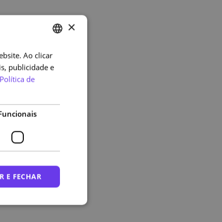
×
bsite. Ao clicar
PORTUGUESE
s, publicidade e
ENGLISH
Política de
Funcionais
R E FECHAR