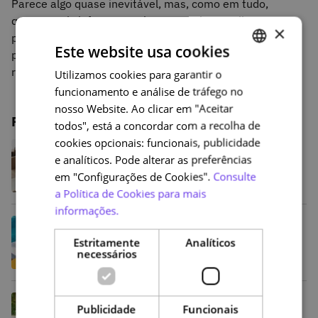
Parece algo quase inevitável, mas, como em tudo,
quanto mais informação tivermos sobre aquilo que nos
×
pode acontecer e de que forma o podemos evitar, mais
Este website usa cookies
preparados estamos para responder em situações de
risco”, realça o gestor da Plataforma NAU, Pedro Cabral.
Utilizamos cookies para garantir o
PORTUGUESE
funcionamento e análise de tráfego no
ENGLISH
nosso Website. Ao clicar em "Aceitar
Publicações relacionadas
todos", está a concordar com a recolha de
cookies opcionais: funcionais, publicidade
Crescimento, inovação e novos
serviços: os resultados do PRR na
e analíticos. Pode alterar as preferências
NAU
em "Configurações de Cookies".
Consulte
a Política de Cookies para mais
informações.
Verão Sempre a Aprender: aproveite
as férias para desenvolver novas
Estritamente
Analíticos
competências
necessários
De Shakespeare ao TikTok: como o
Publicidade
Funcionais
“storytelling” evoluiu (e porque