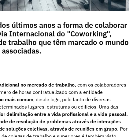
os últimos anos a forma de colaborar
ia Internacional do "Coworking",
de trabalho que têm marcado o mundo
 associadas.
adicional no mercado de trabalho,
com os colaboradores
mero de horas contratualizado com a entidade
ho mais comum
, desde logo, pelo facto de diversas
eterminados lugares, estruturas ou edifícios. Uma das
r delimitação entre a vida profissional e a vida pessoal.
ade de resolução de problemas através de interações
 de soluções coletivas, através de reuniões em grupo.
Por
k de colegas de trabalho e superiores é também visto