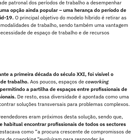
dade patronal dos períodos de trabalho a desempenhar
ma opção ainda popular – uma herança do período de
id-19.
O principal objetivo do modelo híbrido é retirar as
as modalidades de trabalho, sendo também uma vantagem
necessidade de espaço de trabalho e de recursos
nte a primeira década do século XXI, foi visível o
de trabalho.
Aos poucos, espaços de
coworking
permitindo a partilha de espaços entre profissionais de
sionais.
De resto, essa diversidade é apontada como uma
ncontrar soluções transversais para problemas complexos.
mpreendedores eram próximos desta solução, sendo que,
 habitual encontrar profissionais de todos os sectores
estacava como “a procura crescente de compromissos de
ços de coworking “evoluíram para responder às