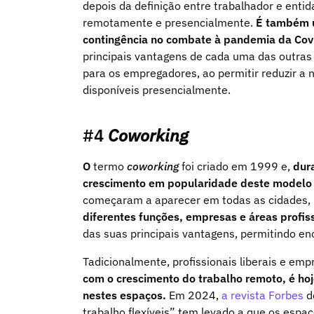
depois da definição entre trabalhador e enti
remotamente e presencialmente.
É também u
contingência no combate à pandemia da Cov
principais vantagens de cada uma das outr
para os empregadores, ao permitir reduzir a 
disponíveis presencialmente.
#4
Coworking
O
termo
coworking
foi criado em 1999 e,
dura
crescimento em popularidade deste modelo 
começaram a aparecer em todas as cidades,
diferentes funções, empresas e áreas profis
das suas principais vantagens, permitindo e
Tadicionalmente, profissionais liberais e e
com o crescimento do trabalho remoto, é hoje
nestes espaços.
Em 2024,
a revista Forbes
d
trabalho flexíveis” tem levado a que os espa