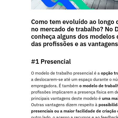
Como tem evoluído ao longo d
no mercado de trabalho? No D
conheça alguns dos modelos 
das profissões e as vantagens
#1 Presencial
O modelo de trabalho presencial é a
opção tr
a deslocarem-se até um espaço durante o nú
empregadora. É também
o modelo de trabal
profissões implicarem a presença física em d
principais vantagens deste modelo é
uma maio
Outras vantagens dizem respeito à
possibilid
presenciais ou a maior facilidade de criação
outro lado, o acesso a recursos e ao feedbac