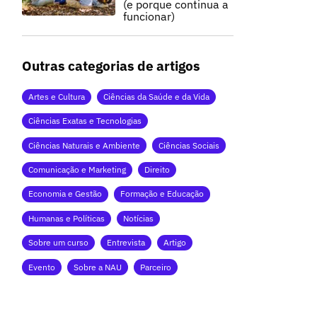
(e porque continua a
funcionar)
Outras categorias de artigos
Artes e Cultura
Ciências da Saúde e da Vida
Ciências Exatas e Tecnologias
Ciências Naturais e Ambiente
Ciências Sociais
Comunicação e Marketing
Direito
Economia e Gestão
Formação e Educação
Humanas e Políticas
Notícias
Sobre um curso
Entrevista
Artigo
Evento
Sobre a NAU
Parceiro