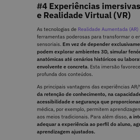
#4 Experiências imersiva
e Realidade Virtual (VR)
As tecnologias de
Realidade Aumentada (AR) e
ferramentas poderosas para transformar o ens
sensoriais.
Em vez de depender exclusivament
podem explorar ambientes 3D, simular fenó
anatómicas até cenários históricos ou labora
envolvente e concreta
. Esta imersão favore
profunda dos conteúdos.
As principais vantagens das experiências A
da retenção de conhecimento, na capacidade 
acessibilidade e segurança que proporcion
médica, por exemplo, permitem aprendizagem 
aos meios tradicionais. Para além disso,
a in
adequar a experiência ao perfil do aluno, a
aprendizagem ajustados.