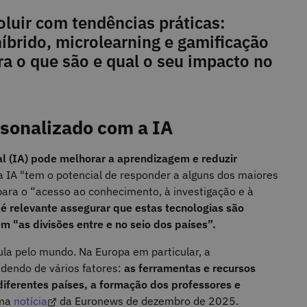
oluir com tendências práticas:
 híbrido, microlearning e gamificação
a o que são e qual o seu impacto no
rsonalizado com a IA
cial (IA) pode melhorar a aprendizagem e reduzir
 a IA "tem o potencial de responder a alguns dos maiores
para o “acesso ao conhecimento, à investigação e à
,
é relevante assegurar que estas tecnologias são
 "as divisões entre e no seio dos países”.
ula pelo mundo. Na Europa em particular, a
ndendo de vários fatores:
as ferramentas e recursos
 diferentes países, a formação dos professores e
uma
notícia
da Euronews de dezembro de 2025.