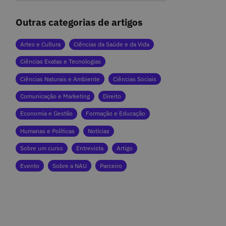
Outras categorias de artigos
Artes e Cultura
Ciências da Saúde e da Vida
Ciências Exatas e Tecnologias
Ciências Naturais e Ambiente
Ciências Sociais
Comunicação e Marketing
Direito
Economia e Gestão
Formação e Educação
Humanas e Políticas
Notícias
Sobre um curso
Entrevista
Artigo
Evento
Sobre a NAU
Parceiro