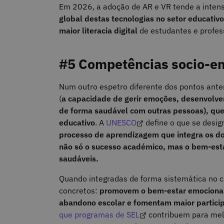
Em 2026, a adoção de AR e VR tende a intens
global destas tecnologias no setor educativ
maior literacia digital
de estudantes e profe
#5 Competências socio-em
Num outro espetro diferente dos pontos ante
(
a capacidade de gerir emoções, desenvolver
de forma saudável com outras pessoas), qu
educativo
. A
UNESCO
define o que se desig
processo de aprendizagem que integra os dom
não só o sucesso académico, mas o bem‑estar
saudáveis.
Quando integradas de forma sistemática no c
concretos:
promovem o bem‑estar emocional
abandono escolar e fomentam maior particip
que programas de SEL
contribuem para mel