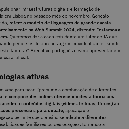
mpulsionar infraestruturas digitais e formação de
ada em Lisboa no passado mês de novembro, Gonçalo
tado,
refere o modelo de linguagem de grande escala
 precisamente na Web Summit 2024, dizendo: “estamos a
tem.
Queremos dar a cada estudante um tutor de IA que
criando percursos de aprendizagem individualizados, sendo
s estudantes. O Executivo português deverá apresentar em
ncia artificial.
ologias ativas
 veio para ficar, “presume a combinação de diferentes
ial e componentes online, oferecendo desta forma uma
aceder a conteúdos digitais (vídeos, leituras, fóruns) ao
ssões presenciais para debate
, aplicação e
gação permite que o ensino se adapte a diferentes
nsabilidades familiares ou deslocações, tornando a