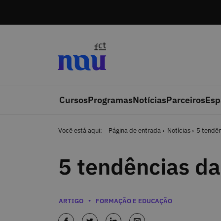
Saltar para o conteúdo
Cursos
Programas
Notícias
Parceiros
Esp
Você está aqui:
Página de entrada
Notícias
5 tendê
5 tendências d
Categorias
ARTIGO
FORMAÇÃO E EDUCAÇÃO