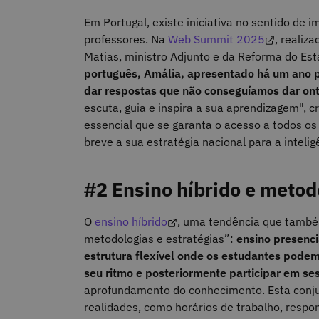
Em Portugal, existe iniciativa no sentido de i
professores. Na
Web Summit 2025
, realiz
Matias, ministro Adjunto e da Reforma do Es
português, Amália, apresentado há um ano
dar respostas que não conseguíamos dar on
escuta, guia e inspira a sua aprendizagem", 
essencial que se garanta o acesso a todos o
breve a sua estratégia nacional para a inteligê
#2 Ensino híbrido e metod
O
ensino híbrido
, uma tendência que também
metodologias e estratégias”:
ensino presenc
estrutura flexível onde os estudantes podem 
seu ritmo e posteriormente participar em se
aprofundamento do conhecimento. Esta conju
realidades, como horários de trabalho, respo