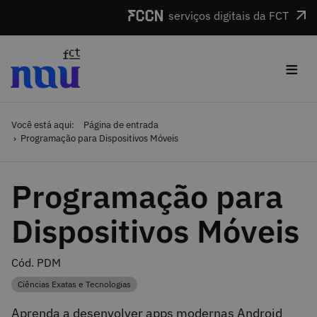
Saltar para o conteúdo
serviços digitais da FCT
≡
Você está aqui:
Página de entrada
Programação para Dispositivos Móveis
Programação para
Dispositivos Móveis
Cód. PDM
Ciências Exatas e Tecnologias
Categoria
Aprenda a desenvolver apps modernas Android