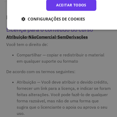
ACEITAR TODOS
Licença
CONFIGURAÇÕES DE COOKIES
Licença para o conteúdo do curso
Atribuição-NãoComercial-SemDerivações
Você tem o direito de:
Compartilhar — copiar e redistribuir o material
em qualquer suporte ou formato
De acordo com os termos seguintes:
Atribuição — Você deve atribuir o devido crédito,
fornecer um link para a licença, e indicar se foram
feitas alterações. Você pode fazê-lo de qualquer
forma razoável, mas não de uma forma que
sugira que o licenciante o apoia ou aprova o seu
uso.