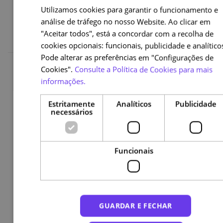
Utilizamos cookies para garantir o funcionamento e
PORTUG
análise de tráfego no nosso Website. Ao clicar em
ENGLISH
"Aceitar todos", está a concordar com a recolha de
cookies opcionais: funcionais, publicidade e analítico
Pode alterar as preferências em "Configurações de
Financiamento
Cookies".
Consulte a Política de Cookies para mais
informações.
Este curso é no âmbito do projeto PRODIGI:
Estritamente
Analíticos
Publicidade
necessários
Rumo ao Futuro - Programa de Formação em
PROgramação, Informação e Cidadania DIGItal,
enquadrado no investimento Impulso Mais
Digital, financiado pelo Plano de Recuperação e
Funcionais
Resiliência (PRR), sendo a entidade responsável
pela sua operacionalização a Direção-Geral do
Ensino Superior (DGES).
GUARDAR E FECHAR