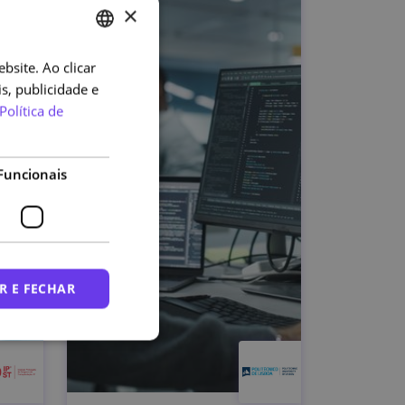
×
bsite. Ao clicar
PORTUGUESE
s, publicidade e
ENGLISH
Política de
Funcionais
R E FECHAR