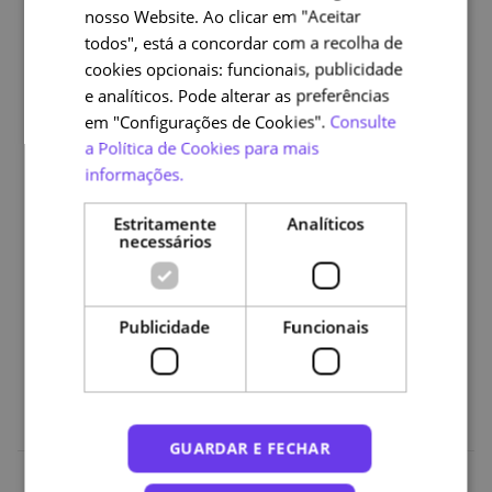
nos Negócios
nosso Website. Ao clicar em "Aceitar
• Módulo 3: Automação e Otimização de Processos
todos", está a concordar com a recolha de
Industriais
cookies opcionais: funcionais, publicidade
• Módulo 4: IA na Gestão Empresarial
e analíticos. Pode alterar as preferências
em "Configurações de Cookies".
Consulte
Parte 3 - IA na Prestação de Serviços e Relação com o
a Política de Cookies para mais
Cliente
informações.
• Módulo 5: Personalização do Atendimento ao Cliente
Estritamente
Analíticos
• Módulo 6: IA na Melhoria da Experiência do Cliente
necessários
Parte 4 - Tendências e Desafios da IA na Indústria e
Empresas
Publicidade
Funcionais
• Módulo 7: Inovações e Futuro da IA
• Módulo 8: Desafios da IA no Futuro
GUARDAR E FECHAR