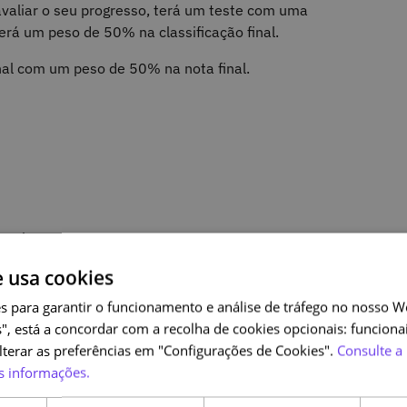
valiar o seu progresso, terá um teste com uma
erá um peso de 50% na classificação final.
inal com um peso de 50% na nota final.
erativa?
e usa cookies
iva
s para garantir o funcionamento e análise de tráfego no nosso We
generativa
", está a concordar com a recolha de cookies opcionais: funcionai
as de IA generativa
alterar as preferências em "Configurações de Cookies".
Consulte a 
s informações.
ativa