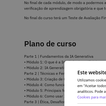
No final de cada módulo, de modo a podermos a
verificação de aprendizagem obrigatória e que t
No final do curso terá um Teste de Avaliação F
Plano de curso
Parte 1 | Fundamentos da IA Generativa
• Módulo 1: O que é a Inteligência Artificial Gen
• Módulo 2: IA Generativa na indústria
Este websit
Parte 2 | Técnicas e Ferramentas de IA Generat
• Módulo 3: Criação de Conteúdo com IA
Utilizamos cookie
• Módulo 4: Como funcionam os modelos de IA 
em "Aceitar todos
• Módulo 5: Principais ferramentas e plataform
analíticos. Pode 
• Módulo 6: Como usar IA generativa?
Cookies para mai
Parte 3 | Ética, Desafios e o Futuro da IA Gener