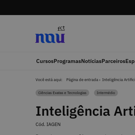
Saltar para o conteúdo
Cursos
Programas
Notícias
Parceiros
Esp
Você está aqui:
Página de entrada
Inteligência Artifi
Ciências Exatas e Tecnologias
Intermédio
Categoria
Categoria
Inteligência Art
Cód. IAGEN