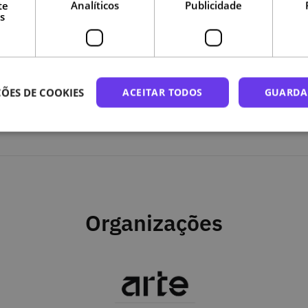
te
Analíticos
Publicidade
s
a
ngo do curso.
ÕES DE COOKIES
ACEITAR TODOS
GUARDA
Organizações