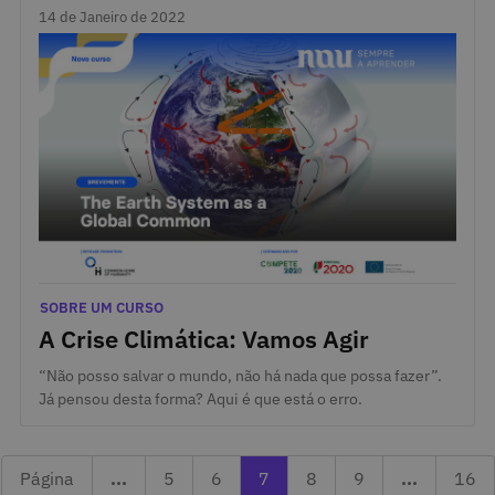
14 de Janeiro de 2022
14 de Janeiro de 2022
Categorias
SOBRE UM CURSO
A Crise Climática: Vamos Agir
“Não posso salvar o mundo, não há nada que possa fazer”.
Já pensou desta forma? Aqui é que está o erro.
Página 5
Página anterior 6
A ler a página 7
Página seguinte 8
Página 9
Últi
Página
...
5
6
7
8
9
...
16