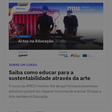
14 de Fevereiro de 2022
Categorias
SOBRE UM CURSO
Saiba como educar para a
sustentabilidade através da arte
O curso da APECV mostra-lhe de que forma os processos
artísticos podem ter impacto na forma de ensinar. Porque a
Arte também é Educação.