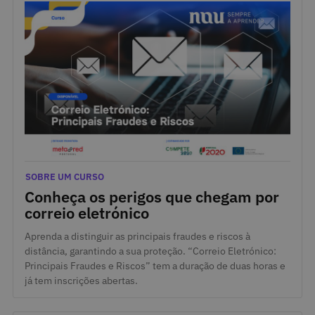
19 de Janeiro de 2022
Categorias
SOBRE UM CURSO
Conheça os perigos que chegam por
correio eletrónico
Aprenda a distinguir as principais fraudes e riscos à
distância, garantindo a sua proteção. “Correio Eletrónico:
Principais Fraudes e Riscos” tem a duração de duas horas e
já tem inscrições abertas.