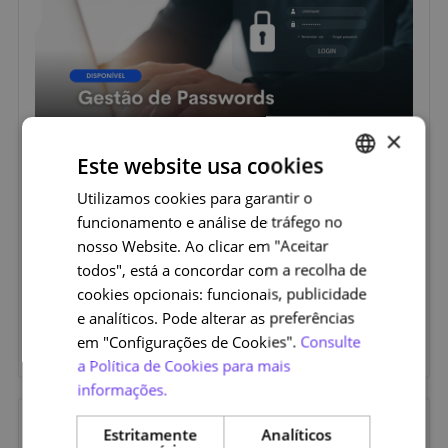
×
Este website usa cookies
22 de Fevereiro de 2022
Categorias
SOBRE UM CURSO
Utilizamos cookies para garantir o
PORTUGUESE
Sabe gerir as suas passwords de
funcionamento e análise de tráfego no
ENGLISH
forma segura?
nosso Website. Ao clicar em "Aceitar
O novo curso do Programa de Sensibilização em
todos", está a concordar com a recolha de
Cibersegurança da MetaRed Portugal traz-lhe toda a
cookies opcionais: funcionais, publicidade
informação que precisa para manter os seus acessos
e analíticos. Pode alterar as preferências
privados e para a segurança do sistema de Gestão de
em "Configurações de Cookies".
Consulte
Passwords.
a Política de Cookies para mais
informações.
15 de Fevereiro de 2022
Estritamente
Analíticos