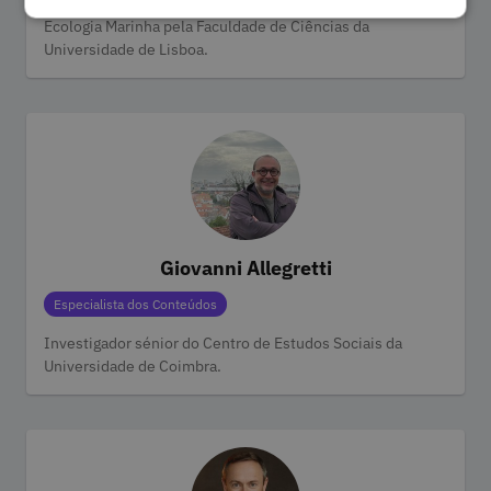
Doutorada em História pela NOVA FCSH e Mestre em
Ecologia Marinha pela Faculdade de Ciências da
Universidade de Lisboa.
Giovanni Allegretti
Categorias
Especialista dos Conteúdos
Investigador sénior do Centro de Estudos Sociais da
Universidade de Coimbra.