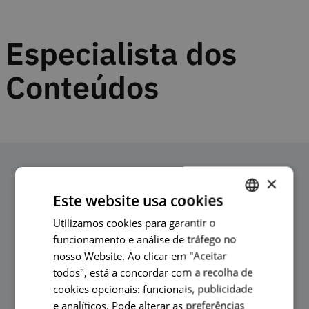
Especialista dos
Conteúdos
Pessoas
×
Este website usa cookies
relacionadas
Utilizamos cookies para garantir o
PORTUGUESE
funcionamento e análise de tráfego no
ENGLISH
nosso Website. Ao clicar em "Aceitar
todos", está a concordar com a recolha de
cookies opcionais: funcionais, publicidade
e analíticos. Pode alterar as preferências