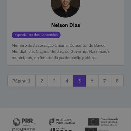
Nelson Dias
Categorias
Especialista dos Conteúdos
Membro da Associação Oficina, Consultor do Banco
Mundial, das Nações Unidas, de Governos Nacionais e
municípios, no âmbito da participação pública.
Página 2
Página 3
Página anterior 4
A ler a página 5
Página seguinte 6
Página 7
Última
Página 1
2
3
4
5
6
7
8