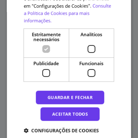
em "Configurações de Cookies".
Consulte
a Política de Cookies para mais
informações.
Gonçalo Melo da Silva
Categorias
Especialista dos Conteúdos
Estritamente
Analíticos
necessários
Investigador contratado no Instituto de Estudos
Medievais da Faculdade de Ciências Sociais e Humanas da
Universidade Nova de Lisboa.
Publicidade
Funcionais
GUARDAR E FECHAR
ACEITAR TODOS
Nina Vieira
Categorias
Especialista dos Conteúdos
CONFIGURAÇÕES DE COOKIES