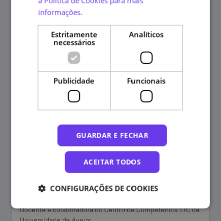
a Política de Cookies para mais
informações.
Margarida Lucas
Estritamente
Analíticos
Categorias
Especialista dos Conteúdos
necessários
Investigadora do Centro de Investigação em Didática e
Tecnologia na Formação de Formadores (CIDTFF) da
Universidade de Aveiro
Publicidade
Funcionais
GUARDAR E FECHAR
ACEITAR TODOS
Susana Senos
Categorias
CONFIGURAÇÕES DE COOKIES
Especialista dos Conteúdos
Docente e colaboradora do Centro de Competência TIC da
Universidade de Aveiro