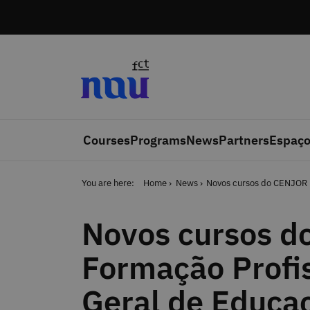
Skip to main content
Courses
Programs
News
Partners
Espaço
You are here:
Home
News
Novos cursos do CENJOR (
Novos cursos d
Formação Profis
Geral de Educa