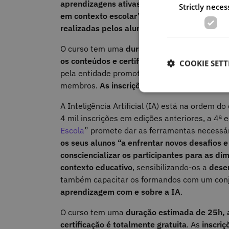
aprendizagens ativas com recurso aos LED”
,
Strictly neces
em contexto escolar”
e, ainda, a
análise das
realizadas pelos alunos”
.
O curso tem uma
duração estimada de 25h, 
os conteúdos e certificação de forma gratuit
COOKIE SETT
pela entidade promotora, com o intuito de
cri
membros.
As inscrições estão abertas até 
A Inteligência Artificial (IA) está na ordem d
4 mil inscrições em edições anteriores, a 4ª e
Escola
” promete dar as ferramentas necessá
os seus alunos “a enfrentar novos desafios 
consciencializar os participantes para as d
contexto educativo
, sensibilizando-os a
desen
também capacitar os formandos com um con
aprendizagem com e sobre a IA
.
O curso tem uma
duração estimada de 25h, 
certificação é totalmente gratuita
. As
inscri