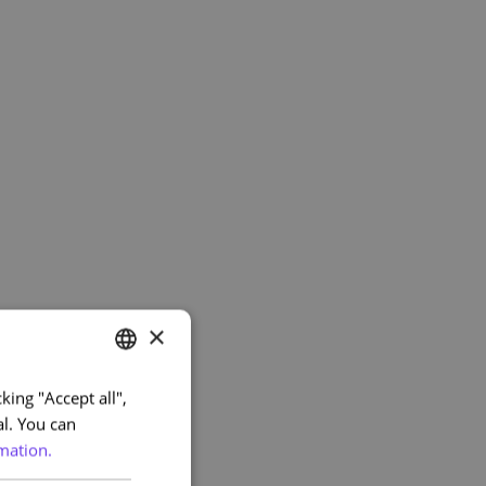
×
king "Accept all",
PORTUGUESE
al. You can
ENGLISH
mation.