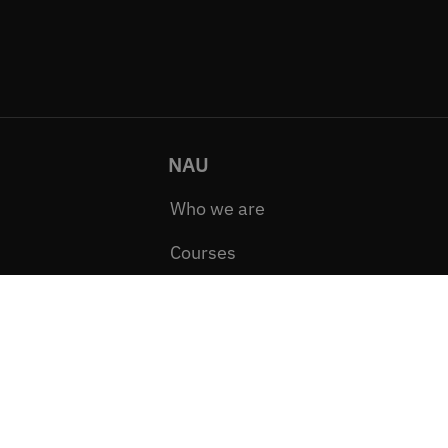
NAU
Who we are
Courses
How to become a partner
Open source
Accessibility
Legal