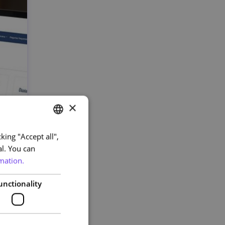
×
king "Accept all",
PORTUGUESE
al. You can
ENGLISH
mation.
unctionality