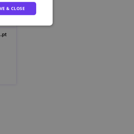
VE & CLOSE
.pt