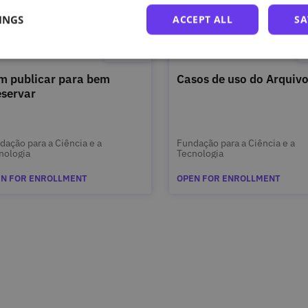
INGS
ACCEPT ALL
SA
m publicar para bem
Casos de uso do Arquivo
eservar
dação para a Ciência e a
Fundação para a Ciência e a
nologia
Tecnologia
N FOR ENROLLMENT
OPEN FOR ENROLLMENT