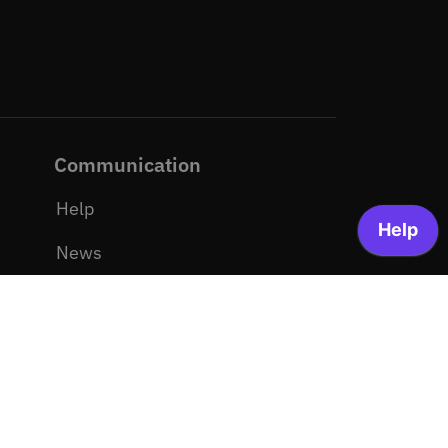
Communication
Help
News
Media kit
Site Map